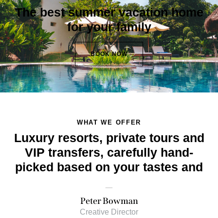
The best summer vacation home
for your family
BOOK NOW
WHAT WE OFFER
Luxury resorts, private tours and
VIP transfers, carefully hand-
picked based on your tastes and
desires
_
Peter Bowman
Creative Director