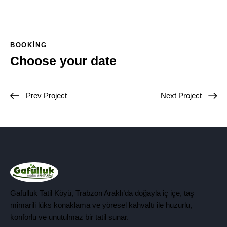
BOOKING
Choose your date
Prev Project
Next Project
Gafulluk Tatil Köyü, Trabzon Araklı’da doğayla iç içe, taş
mimarili lüks konaklama ve yöresel kahvaltı ile huzurlu,
konforlu ve unutulmaz bir tatil sunar.