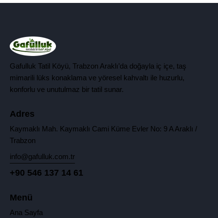
Gafulluk Tatil Köyü, Trabzon Araklı’da doğayla iç içe, taş
mimarili lüks konaklama ve yöresel kahvaltı ile huzurlu,
konforlu ve unutulmaz bir tatil sunar.
Adres
Kaymaklı Mah. Kaymaklı Cami Küme Evler No: 9 A Araklı /
Trabzon
info@gafulluk.com.tr
+90 546 137 14 61
Menü
Ana Sayfa