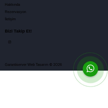
Hakkında
Rezervasyon
İletişim
Bizi Takip Et!
© 2026
Garantiserver Web Tasarım