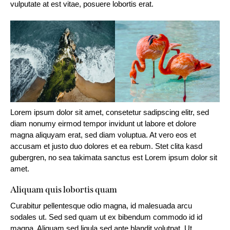
vulputate at est vitae, posuere lobortis erat.
Lorem ipsum dolor sit amet, consetetur sadipscing elitr, sed
diam nonumy eirmod tempor invidunt ut labore et dolore
magna aliquyam erat, sed diam voluptua. At vero eos et
accusam et justo duo dolores et ea rebum. Stet clita kasd
gubergren, no sea takimata sanctus est Lorem ipsum dolor sit
amet.
Aliquam quis lobortis quam
Curabitur pellentesque odio magna, id malesuada arcu
sodales ut. Sed sed quam ut ex bibendum commodo id id
magna. Aliquam sed ligula sed ante blandit volutpat. Ut