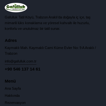
Gafulluk Tatil Köyü, Trabzon Araklı’da doğayla iç içe, taş
mimarili lüks konaklama ve yöresel kahvaltı ile huzurlu,
konforlu ve unutulmaz bir tatil sunar.
Adres
Kaymaklı Mah. Kaymaklı Cami Küme Evler No: 9 A Araklı /
Trabzon
info@gafulluk.com.tr
+90 546 137 14 61
Menü
Ana Sayfa
Hakkında
Rezervasyon