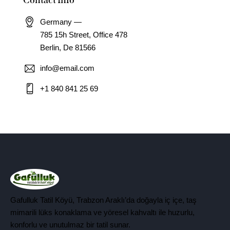
Germany —
785 15h Street, Office 478
Berlin, De 81566
info@email.com
+1 840 841 25 69
Gafulluk Tatil Köyü, Trabzon Araklı’da doğayla iç içe, taş
mimarili lüks konaklama ve yöresel kahvaltı ile huzurlu,
konforlu ve unutulmaz bir tatil sunar.