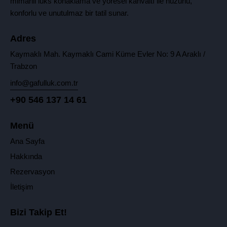
mimarili lüks konaklama ve yöresel kahvaltı ile huzurlu,
konforlu ve unutulmaz bir tatil sunar.
Adres
Kaymaklı Mah. Kaymaklı Cami Küme Evler No: 9 A Araklı /
Trabzon
info@gafulluk.com.tr
+90 546 137 14 61
Menü
Ana Sayfa
Hakkında
Rezervasyon
İletişim
Bizi Takip Et!