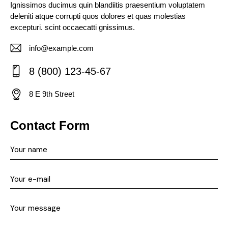
Ignissimos ducimus quin blandiitis praesentium voluptatem
deleniti atque corrupti quos dolores et quas molestias
excepturi. scint occaecatti gnissimus.
info@example.com
E-
8 (800) 123-45-67
m
Ph
ail:
8 E 9th Street
on
Ad
e:
dr
Contact Form
es
s: