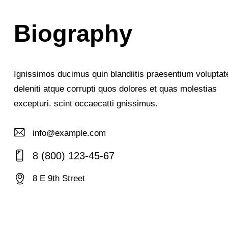
Biography
Ignissimos ducimus quin blandiitis praesentium volupta
deleniti atque corrupti quos dolores et quas molestias
excepturi. scint occaecatti gnissimus.
info@example.com
E-
8 (800) 123-45-67
m
Ph
ail:
8 E 9th Street
on
Ad
e:
dr
es