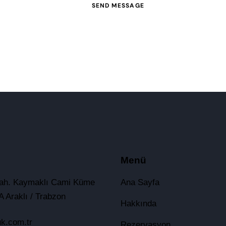
SEND MESSAGE
Menü
ah. Kaymaklı Cami Küme
Ana Sayfa
A Araklı / Trabzon
Hakkında
uk.com.tr
Rezervasyon