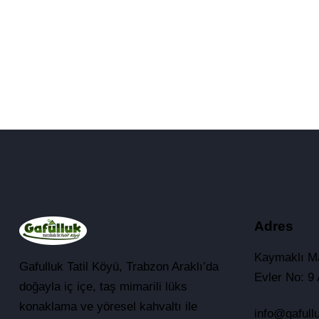
s:
Adres
Kaymaklı M
Gafulluk Tatil Köyü, Trabzon Araklı’da
Evler No: 9 
doğayla iç içe, taş mimarili lüks
konaklama ve yöresel kahvaltı ile
info@gafull