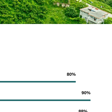
80%
90%
88%