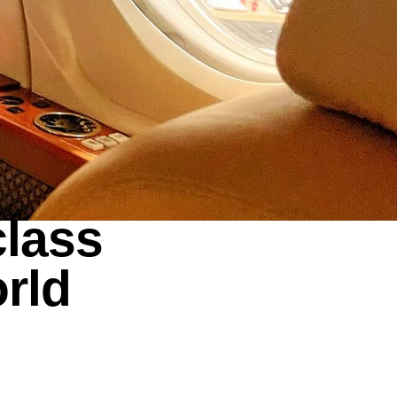
class
orld