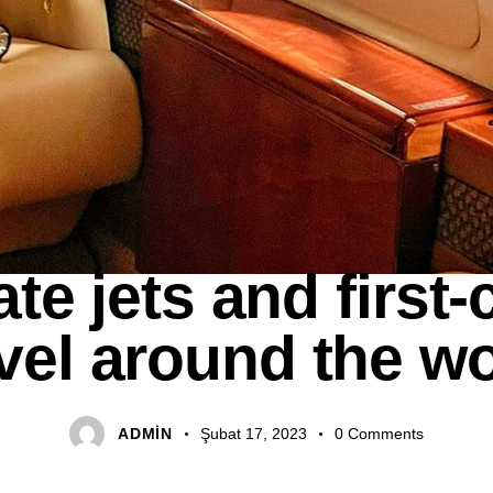
AGENCY
ate jets and first-
vel around the w
ADMIN
Şubat 17, 2023
0
Comments