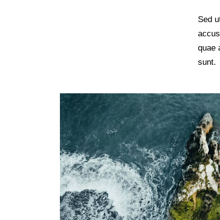
Sed ut
accus
quae a
sunt.