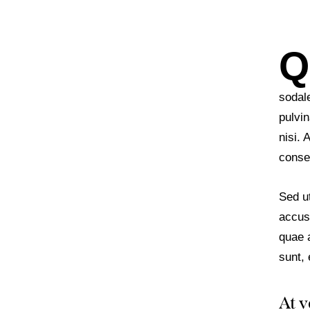
Q
sodal
pulvi
nisi. 
conseq
Sed ut
accus
quae a
sunt, 
At v