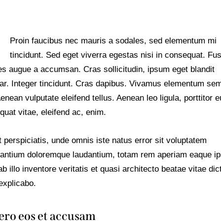
Proin faucibus nec mauris a sodales, sed elementum mi
tincidunt. Sed eget viverra egestas nisi in consequat. Fu
es augue a accumsan. Cras sollicitudin, ipsum eget blandit
nar. Integer tincidunt. Cras dapibus. Vivamus elementum se
Aenean vulputate eleifend tellus. Aenean leo ligula, porttitor e
uat vitae, eleifend ac, enim.
 perspiciatis, unde omnis iste natus error sit voluptatem
antium doloremque laudantium, totam rem aperiam eaque ip
b illo inventore veritatis et quasi architecto beatae vitae dic
explicabo.
ero eos et accusam