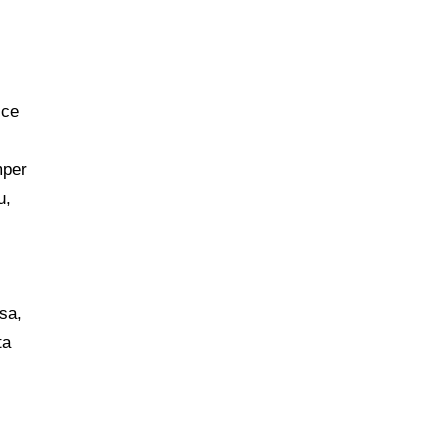
sce
mper
u,
sa,
ta