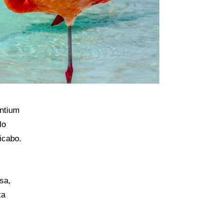
antium
lo
licabo.
sa,
ta