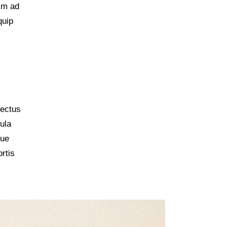
nim ad
quip
nectus
ula
gue
rtis