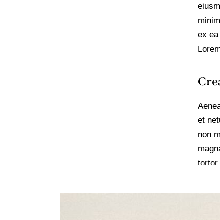
eiusm
minim 
ex ea
Lorem 
Crea
Aenea
et ne
non mo
magna
tortor.