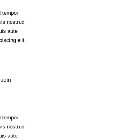
d tempor
uis nostrud
uis aute
iscing elit.
tudin
d tempor
uis nostrud
uis aute