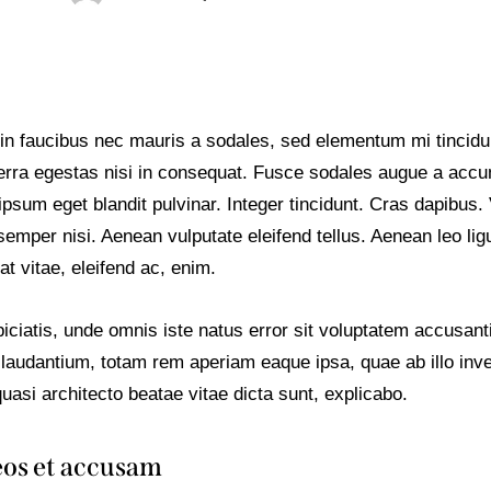
in faucibus nec mauris a sodales, sed elementum mi tincidu
erra egestas nisi in consequat. Fusce sodales augue a acc
, ipsum eget blandit pulvinar. Integer tincidunt. Cras dapibus
mper nisi. Aenean vulputate eleifend tellus. Aenean leo ligul
t vitae, eleifend ac, enim.
iciatis, unde omnis iste natus error sit voluptatem accusan
laudantium, totam rem aperiam eaque ipsa, quae ab illo inv
 quasi architecto beatae vitae dicta sunt, explicabo.
eos et accusam