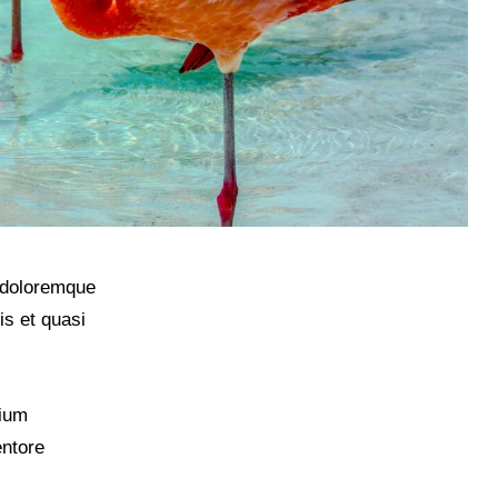
m doloremque
is et quasi
tium
entore