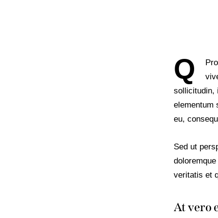
Q
Pro
viv
sollicitudin
elementum se
eu, consequa
Sed ut persp
doloremque 
veritatis et
At vero 