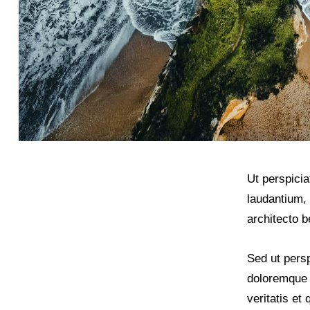
Ut perspici
laudantium, 
architecto b
Sed ut persp
doloremque 
veritatis et