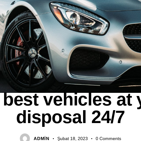
AGENCY
 best vehicles at 
disposal 24/7
ADMIN
Şubat 18, 2023
0
Comments