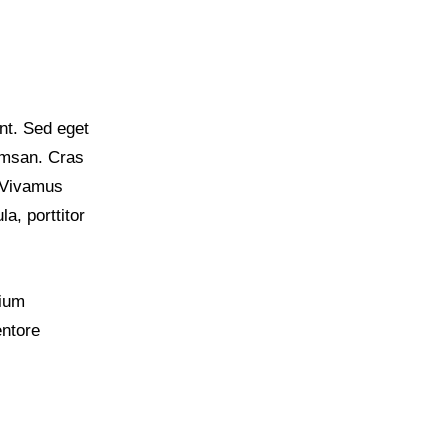
nt. Sed eget
umsan. Cras
. Vivamus
a, porttitor
tium
entore