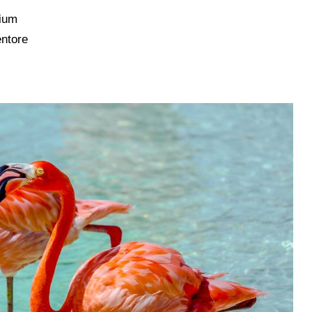
tium
entore