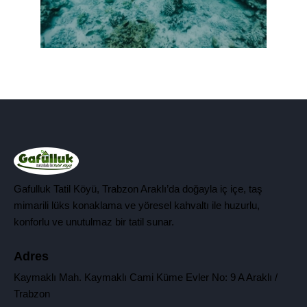
Gafulluk Tatil Köyü, Trabzon Araklı’da doğayla iç içe, taş
mimarili lüks konaklama ve yöresel kahvaltı ile huzurlu,
konforlu ve unutulmaz bir tatil sunar.
Adres
Kaymaklı Mah. Kaymaklı Cami Küme Evler No: 9 A Araklı /
Trabzon