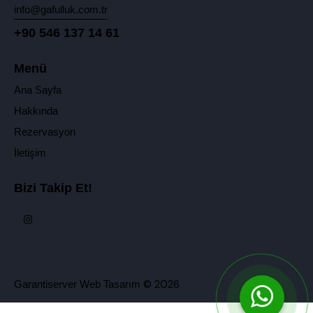
info@gafulluk.com.tr
+90 546 137 14 61
Menü
Ana Sayfa
Hakkında
Rezervasyon
İletişim
Bizi Takip Et!
© 2026
Garantiserver Web Tasarım