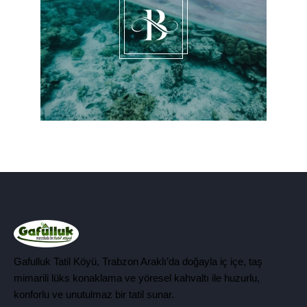
Gafulluk Tatil Köyü, Trabzon Araklı’da doğayla iç içe, taş
mimarili lüks konaklama ve yöresel kahvaltı ile huzurlu,
konforlu ve unutulmaz bir tatil sunar.