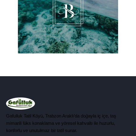
Gafulluk Tatil Köyü, Trabzon Araklı’da doğayla iç içe, taş
mimarili lüks konaklama ve yöresel kahvaltı ile huzurlu,
konforlu ve unutulmaz bir tatil sunar.