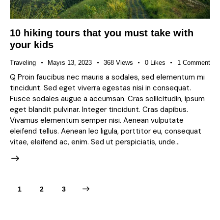
10 hiking tours that you must take with
your kids
Traveling
Mayıs 13, 2023
368
Views
0
Likes
1
Comment
Q Proin faucibus nec mauris a sodales, sed elementum mi
tincidunt. Sed eget viverra egestas nisi in consequat.
Fusce sodales augue a accumsan. Cras sollicitudin, ipsum
eget blandit pulvinar. Integer tincidunt. Cras dapibus.
Vivamus elementum semper nisi. Aenean vulputate
eleifend tellus. Aenean leo ligula, porttitor eu, consequat
vitae, eleifend ac, enim. Sed ut perspiciatis, unde…
1
>
2
3