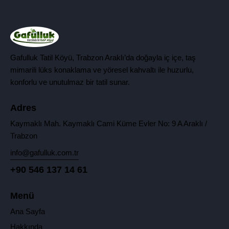
Gafulluk Tatil Köyü, Trabzon Araklı’da doğayla iç içe, taş
mimarili lüks konaklama ve yöresel kahvaltı ile huzurlu,
konforlu ve unutulmaz bir tatil sunar.
Adres
Kaymaklı Mah. Kaymaklı Cami Küme Evler No: 9 A Araklı /
Trabzon
info@gafulluk.com.tr
+90 546 137 14 61
Menü
Ana Sayfa
Hakkında