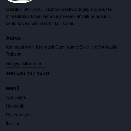
Gafulluk Tatil Köyü, Trabzon Araklı’da doğayla iç içe, taş
mimarili lüks konaklama ve yöresel kahvaltı ile huzurlu,
konforlu ve unutulmaz bir tatil sunar.
Adres
Kaymaklı Mah. Kaymaklı Cami Küme Evler No: 9 A Araklı /
Trabzon
info@gafulluk.com.tr
+90 546 137 14 61
Menü
Ana Sayfa
Hakkında
Rezervasyon
İletişim